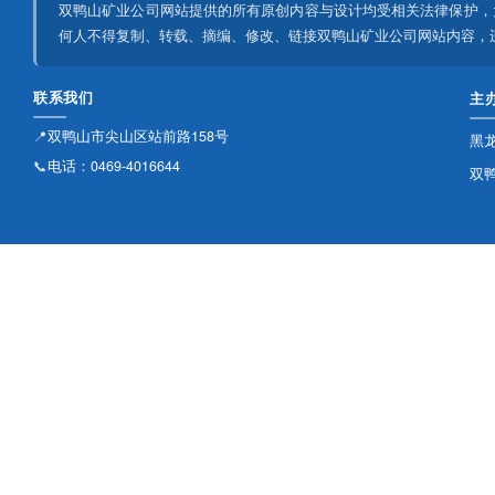
双鸭山矿业公司网站提供的所有原创内容与设计均受相关法律保护，
何人不得复制、转载、摘编、修改、链接双鸭山矿业公司网站内容，
联系我们
主
📍
双鸭山市尖山区站前路158号
黑
📞
电话：0469-4016644
双