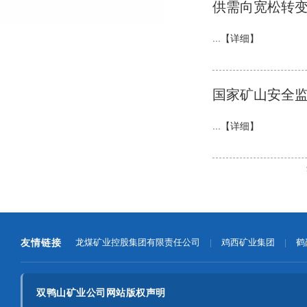
供需向宽松转变
...
【详细】
国家矿山安全监
...
【详细】
友情链接
龙煤矿业控股集团有限责任公司
鸡西矿业集团
鹤
|
|
双鸭山矿业公司网站版权声明