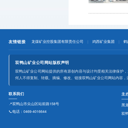
友情链接
龙煤矿业控股集团有限责任公司
鸡西矿业集团
鹤
|
|
双鸭山矿业公司网站版权声明
双鸭山矿业公司网站提供的所有原创内容与设计均受相关法律保护，
何人不得复制、转载、摘编、修改、链接双鸭山矿业公司网站内容，
联系我们
主
📍
双鸭山市尖山区站前路158号
黑
📞
电话：0469-4016644
双